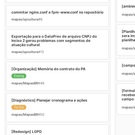
[ambie
commitar nginx.conf e fpm-www.conf no repositório
mapas/s
mapas/spcultura
#6
[Planil
sera im
Exportação para o DataPrev de arquivo CNPJ do
planilh
Inciso 2 gerou problemas com segmentos de
atuação cultural
mapas/s
mapas/spcultura
#12
[campo 
[Organização] Memória do contrato do PA
mapas/s
Doing
mapas/MapasBR
#49
[formula
receber
campo 
[Diagnóstico] Planejar cronograma e ações
To Do
mapas/s
mapas/MapasBR
#50
[Redesign] LGPD