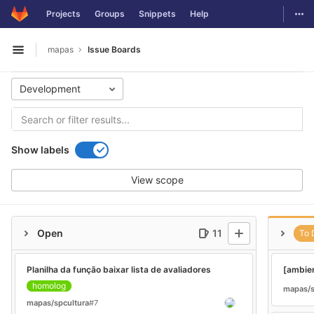
GitLab
Togg
Projects
Groups
Snippets
Help
Skip to content
mapas
Issue Boards
Open sidebar
Development
Show labels
View scope
Open
11
To 
Planilha da função baixar lista de avaliadores
[ambien
homolog
mapas/s
mapas/spcultura
#7